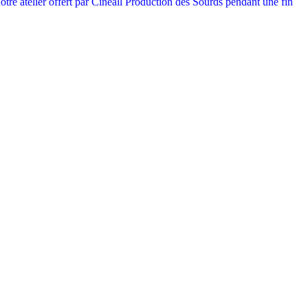
tre atelier offert par Cinéall Production des Sourds pendant une fin