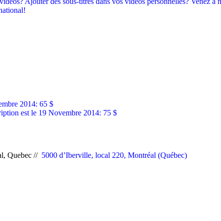
idéos? Ajouter des sous-titres dans vos videos personnelles? Venez à no
national!
embre 2014: 65 $
cription est le 19 Novembre 2014: 75 $
eal, Quebec //
5000 d’Iberville, local 220, Montréal (Québec)