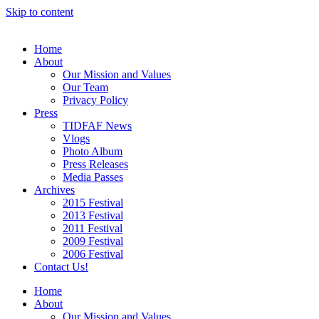
Skip to content
Home
About
Our Mission and Values
Our Team
Privacy Policy
Press
TIDFAF News
Vlogs
Photo Album
Press Releases
Media Passes
Archives
2015 Festival
2013 Festival
2011 Festival
2009 Festival
2006 Festival
Contact Us!
Home
About
Our Mission and Values