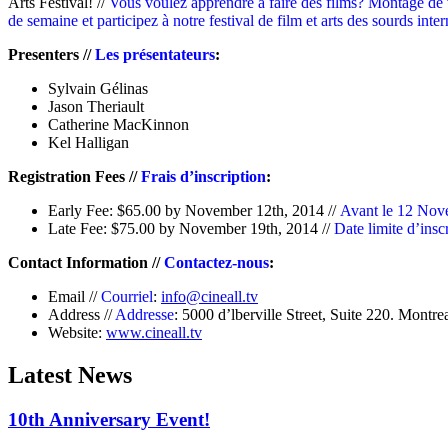
Arts Festival! //
Vous voulez apprendre à faire des films? Montage de v
de semaine et participez à notre festival de film et arts des sourds inter
Presenters //
Les
présentateurs
:
Sylvain Gélinas
Jason Theriault
Catherine MacKinnon
Kel Halligan
Registration Fees //
Frais d’inscription
:
Early Fee: $65.00 by November 12th, 2014 //
Avant le 12 Nov
Late Fee: $75.00 by November 19th, 2014 //
Date limite d’ins
Contact Information //
Contactez-nous
:
Email //
Courriel
:
info@cineall.tv
Address //
Addresse
: 5000 d’lberville Street, Suite 220. Montr
Website:
www.cineall.tv
Latest News
10th Anniversary Event!